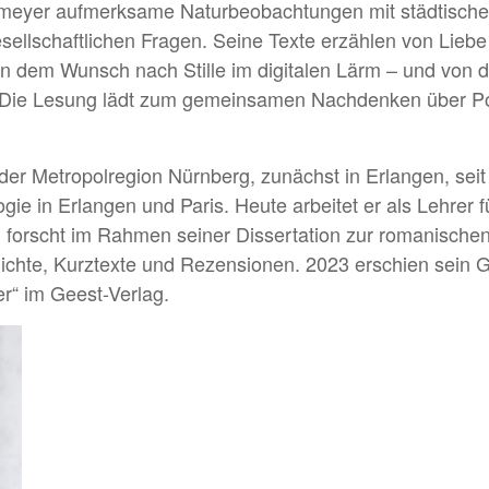
rnmeyer aufmerksame Naturbeobachtungen mit städtische
esellschaftlichen Fragen. Seine Texte erzählen von Lie
dem Wunsch nach Stille im digitalen Lärm – und von de
 Die Lesung lädt zum gemeinsamen Nachdenken über Poes
 der Metropolregion Nürnberg, zunächst in Erlangen, seit
ogie in Erlangen und Paris. Heute arbeitet er als Lehrer 
orscht im Rahmen seiner Dissertation zur romanische
edichte, Kurztexte und Rezensionen. 2023 erschien sein 
ter“ im Geest-Verlag.